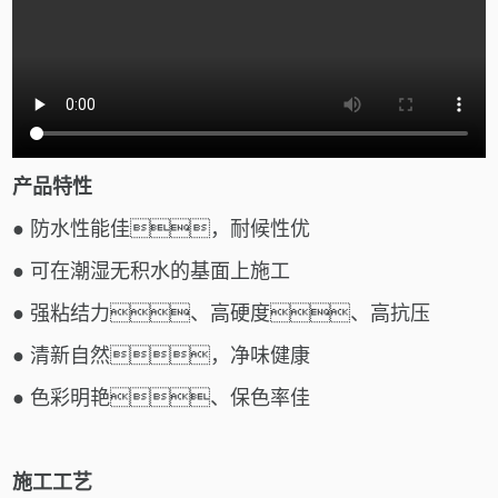
产品特性
● 防水性能佳，耐候性优
● 可在潮湿无积水的基面上施工
● 强粘结力、高硬度、高抗压
● 清新自然，净味健康
● 色彩明艳、保色率佳
施工工艺