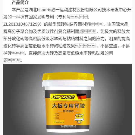
产品简介
本产品是湖北bsports必一运动建材股份有限公司技术研发中心开
发的一种拥有国家发明专利（专利号：
ZL2013104671299）的新型瓷砖粘结界面材料，由国际大品
牌高分子聚合物及优质改性剂复合精制而成，能极大的释放大
部分玻化砖等高密度低吸水率砖与粘结材料之间的应力，明显的提高
玻化砖等高密度低吸水率砖的粘结效果，不易空鼓，不易
掉砖，直接解决大砖及高密度低吸水率砖粘贴难的问
题。