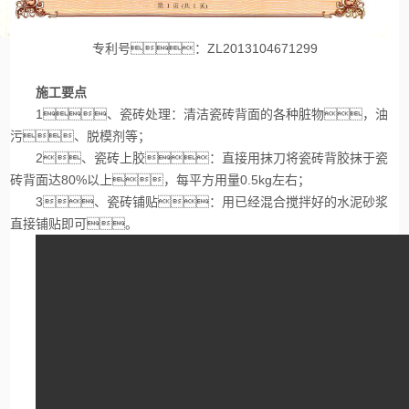
专利号：ZL2013104671299
施工要点
1、瓷砖处理：清洁瓷砖背面的各种脏物，油
污、脱模剂等；
2、瓷砖上胶：直接用抹刀将瓷砖背胶抹于瓷
砖背面达80%以上，每平方用量0.5kg左右；
3、瓷砖铺贴：用已经混合搅拌好的水泥砂浆
直接铺贴即可。