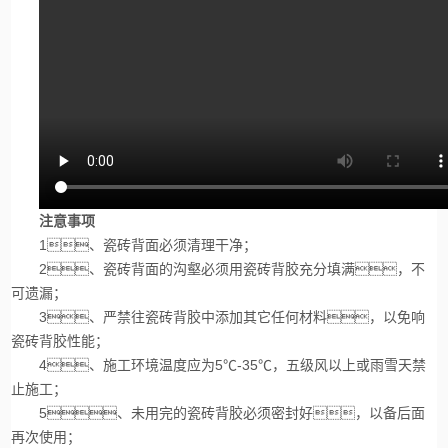
注意事项
1、瓷砖背面必须清理干净；
2、瓷砖背面的沟壑必须用瓷砖背胶充分填满，不
可遗漏；
3、严禁往瓷砖背胶中添加其它任何材料，以免响
瓷砖背胶性能；
4、施工环境温度应为5℃-35℃，五级风以上或雨雪天禁
止施工；
5、未用完的瓷砖背胶必须密封好，以备后面
再次使用；