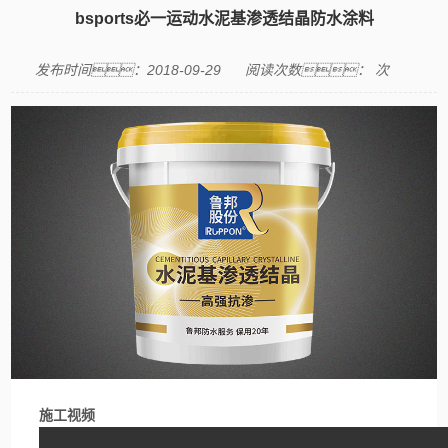
bsports必一运动水泥基渗透结晶防水涂料
发布时间：2018-09-29
阅读次数：
次
施工视频