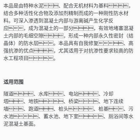
本品是由特种水泥、配合无机材料为基料，
结合多种活性化合物及添加剂精制而成的一种刚性防水材
料。可深入渗透到混凝土内部与游离碱产生化学反
应，成为混凝土的一部分，有效地堵塞混凝
土内部的毛细空隙，形成一种内部永久性密封（结
晶体）的防水层。本品具有自我修复、高
强抗渗的优点，尤其适用于对抗渗性要求较高的防
水工程项目。
适用范围
隧道、水库、电站、冷却
塔、地铁、桥梁、地下连续
墙、跑道、桩头、桩基、污
水池、蓄水池、地下室、厕浴间等水
泥混凝土基面。